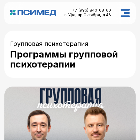
+7 (996) 840-08-60
+7 (996) 840-08-60
г. Уфа, пр.Октября, д.46
г. Уфа, пр.Октября, д.46
Главная
Групповая психотерапия
Услуги
Программы групповой
психотерапии
Специалисты
Документы
Групповая психотерапия
Контакты
Город
Связаться
ПОСТОЯННАЯ
открытая группа