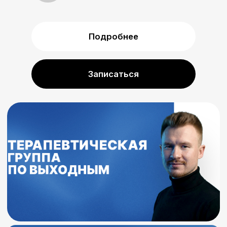
5 И 18 ИЮЛЯ
14:00
2 часа
продолжительность встречи
1900 руб
стоимость
Ведущий группы:
Низамов Рустам Шарипянович
психолог в гештальт-подходе
Подробнее
Записаться