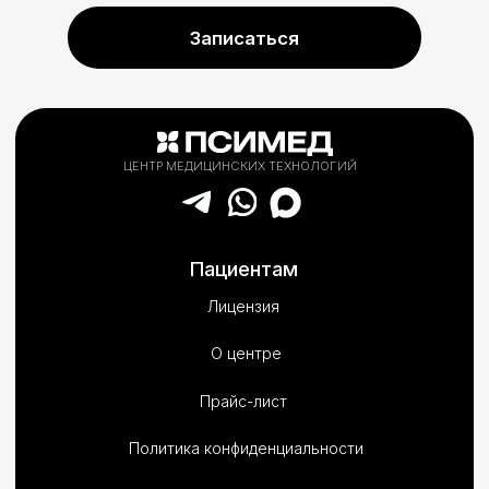
ИМЕЮТСЯ ПРОТИВОПОКАЗАНИЯ. НЕОБХОДИМА КОНСУЛЬТАЦИЯ
СПЕЦИАЛИСТА. УКАЗАННЫЕ ЦЕНЫ НА САЙТЕ НЕ ЯВЛЯЮТСЯ
ПУБЛИЧНОЙ ОФЕРТОЙ. САЙТ ИСПОЛЬЗУЕТ ФАЙЛЫ COOKIE С ЦЕЛЬЮ
УЛУЧШЕНИЯ КАЧЕСТВА УСЛУГ НА ОСНОВЕ ВАШИХ ПРЕДПОЧТЕНИЙ И
ИНТЕРЕСОВ. ПРОДОЛЖАЯ ПОЛЬЗОВАТЬСЯ САЙТОМ, ВЫ ВЫРАЖАЕТЕ
СВОЕ СОГЛАСИЕ НА ОБРАБОТКУ ВАШИХ ПЕРСОНАЛЬНЫХ ДАННЫХ С
ИСПОЛЬЗОВАНИЕМ ИНТЕРНЕТ-СЕРВИСА «ЯНДЕКС МЕТРИКА», А ТАКЖЕ
ПРИНИМАЕТЕ НАШУ
ПОЛИТИКУ В ОТНОШЕНИИ ОБРАБОТКИ
ПЕРСОНАЛЬНЫХ ДАННЫХ
.
В СЛУЧАЕ ОТКАЗА ОТ ОБРАБОТКИ ВАШИХ
ПЕРСОНАЛЬНЫХ ДАННЫХ ВЫ МОЖЕТЕ ОТКЛЮЧИТЬ СОХРАНЕНИЕ
COOKIE В НАСТРОЙКАХ ВАШЕГО БРАУЗЕРА ИЛИ ПРЕКРАТИТЬ
ИСПОЛЬЗОВАНИЕ САЙТА. *INSTAGRAM (ПРИНАДЛЕЖИТ КОМПАНИИ
META, ПРИЗНАННОЙ ЭКСТРЕМИСТСКОЙ И ЗАПРЕЩЁННОЙ НА
ТЕРРИТОРИИ РФ)