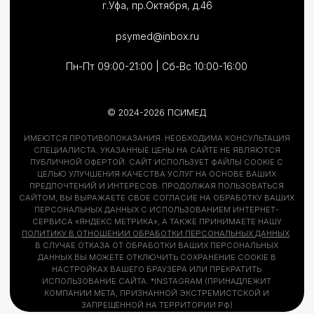
ИМЕЮТСЯ ПРОТИВОПОКАЗАНИЯ. НЕОБХОДИМА КОНСУЛЬТАЦИЯ
СПЕЦИАЛИСТА. УКАЗАННЫЕ ЦЕНЫ НА САЙТЕ НЕ ЯВЛЯЮТСЯ
ПУБЛИЧНОЙ ОФЕРТОЙ. САЙТ ИСПОЛЬЗУЕТ ФАЙЛЫ COOKIE С
ЦЕЛЬЮ УЛУЧШЕНИЯ КАЧЕСТВА УСЛУГ НА ОСНОВЕ ВАШИХ
ПРЕДПОЧТЕНИЙ И ИНТЕРЕСОВ. ПРОДОЛЖАЯ ПОЛЬЗОВАТЬСЯ
САЙТОМ, ВЫ ВЫРАЖАЕТЕ СВОЕ СОГЛАСИЕ НА ОБРАБОТКУ ВАШИХ
ПЕРСОНАЛЬНЫХ ДАННЫХ С ИСПОЛЬЗОВАНИЕМ ИНТЕРНЕТ-
СЕРВИСА «ЯНДЕКС МЕТРИКА», А ТАКЖЕ ПРИНИМАЕТЕ НАШУ
ПОЛИТИКУ В ОТНОШЕНИИ ОБРАБОТКИ ПЕРСОНАЛЬНЫХ ДАННЫХ
.
В СЛУЧАЕ ОТКАЗА ОТ ОБРАБОТКИ ВАШИХ ПЕРСОНАЛЬНЫХ
ДАННЫХ ВЫ МОЖЕТЕ ОТКЛЮЧИТЬ СОХРАНЕНИЕ COOKIE В
НАСТРОЙКАХ ВАШЕГО БРАУЗЕРА ИЛИ ПРЕКРАТИТЬ
ИСПОЛЬЗОВАНИЕ САЙТА. *INSTAGRAM (ПРИНАДЛЕЖИТ
КОМПАНИИ META, ПРИЗНАННОЙ ЭКСТРЕМИСТСКОЙ И
ЗАПРЕЩЁННОЙ НА ТЕРРИТОРИИ РФ)